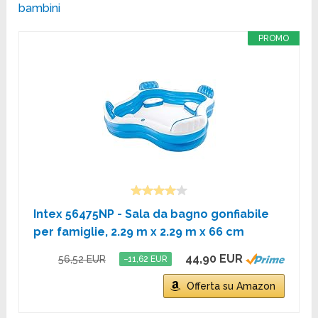
bambini
PROMO
Intex 56475NP - Sala da bagno gonfiabile
per famiglie, 2.29 m x 2.29 m x 66 cm
44,90 EUR
56,52 EUR
−11,62 EUR
Offerta su Amazon