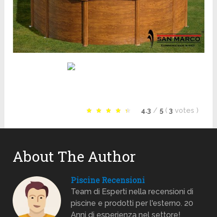
4.3
/
5
(
3
votes
)
About The Author
Piscine Recensioni
Team di Esperti nella recensioni di
piscine e prodotti per l'esterno. 20
Anni di esperienza nel settore!